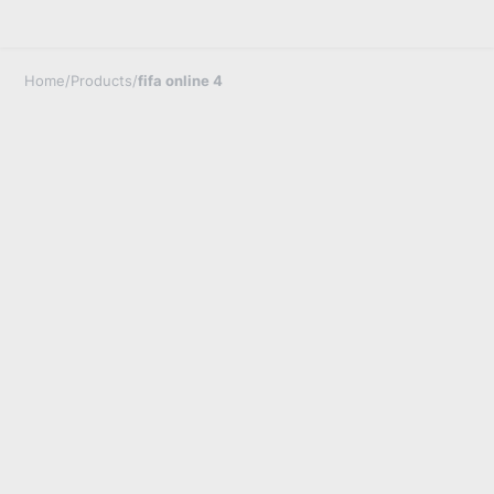
Home
/
Products
/
fifa online 4