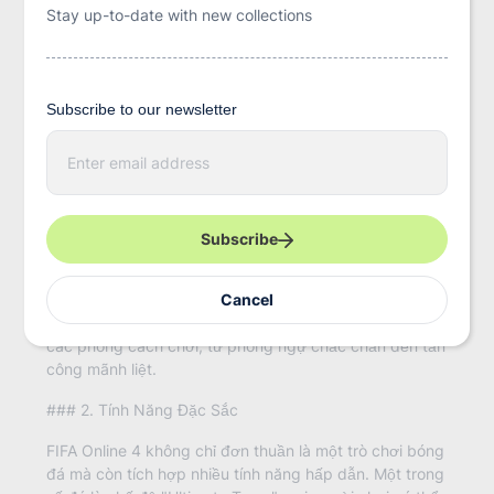
Stay up-to-date with new collections
những điểm nổi bật của FIFA Online 4, từ lối chơi, tính
năng cho đến cộng đồng game thủ.
### 1. Lối Chơi Đỉnh Cao
Subscribe to our newsletter
FIFA Online 4 mang đến cho người chơi một lối chơi
E
chân thực và mượt mà. Với đồ họa 3D sắc nét, các cầu
n
thủ trong game được thiết kế dựa trên hình ảnh và kỹ
t
năng của những ngôi sao bóng đá nổi tiếng. Điều này
e
giúp người chơi cảm nhận rõ rệt sự khác biệt giữa các
r
y
cầu thủ, từ tốc độ, kỹ thuật đến khả năng dứt điểm.
Subscribe
o
u
Hệ thống điều khiển trong FO4 cũng rất linh hoạt, cho
r
Cancel
phép người chơi thực hiện nhiều kỹ thuật và chiến
e
thuật khác nhau. Bạn có thể dễ dàng chuyển đổi giữa
m
a
các phong cách chơi, từ phòng ngự chắc chắn đến tấn
i
công mãnh liệt.
l
### 2. Tính Năng Đặc Sắc
FIFA Online 4 không chỉ đơn thuần là một trò chơi bóng
đá mà còn tích hợp nhiều tính năng hấp dẫn. Một trong