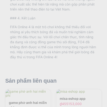
chơi xuất sắc thể hiện tài năng mà còn góp phần phát
triển nền thể thao điện tử tại Việt Nam.
### 4. Kết Luận
FIFA Online 4 là một trò chơi không thể thiếu đối với
những ai yêu thích bóng đá và muốn trải nghiệm cảm
giác thi đấu thực sự. Với lối chơi chân thực, tính năng
đa dạng và cộng đồng game thủ sôi động, FO4 đã
khẳng định được vị thế của mình trong lòng người hâm
mộ. Hãy cùng tham gia và khám phá thế giới bóng đá
đầy thú vị trong FIFA Online 4!
Sản phẩm liên quan
misa eshop app
game phở anh hai miễn
₫455153,000