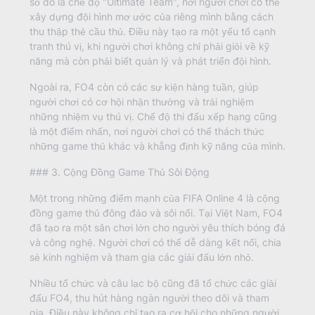
số đó là chế độ "Ultimate Team", nơi người chơi có thể
xây dựng đội hình mơ ước của riêng mình bằng cách
thu thập thẻ cầu thủ. Điều này tạo ra một yếu tố cạnh
tranh thú vị, khi người chơi không chỉ phải giỏi về kỹ
năng mà còn phải biết quản lý và phát triển đội hình.
Ngoài ra, FO4 còn có các sự kiện hàng tuần, giúp
người chơi có cơ hội nhận thưởng và trải nghiệm
những nhiệm vụ thú vị. Chế độ thi đấu xếp hạng cũng
là một điểm nhấn, nơi người chơi có thể thách thức
những game thủ khác và khẳng định kỹ năng của mình.
### 3. Cộng Đồng Game Thủ Sôi Động
Một trong những điểm mạnh của FIFA Online 4 là cộng
đồng game thủ đông đảo và sôi nổi. Tại Việt Nam, FO4
đã tạo ra một sân chơi lớn cho người yêu thích bóng đá
và công nghệ. Người chơi có thể dễ dàng kết nối, chia
sẻ kinh nghiệm và tham gia các giải đấu lớn nhỏ.
Nhiều tổ chức và câu lạc bộ cũng đã tổ chức các giải
đấu FO4, thu hút hàng ngàn người theo dõi và tham
gia. Điều này không chỉ tạo ra cơ hội cho những người