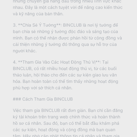
những chuyên gia hàng đầu trong nhiều lĩnh vực khác
nhau. Đây là một cách tuyệt vời để nâng cao kiến thức
và kỹ năng của bản thân.
3. **Chia Sẻ Ý Tưởng**: BINCLUB là nơi lý tưởng để
bạn chia sẻ những ý tưởng độc đáo và sáng tạo của
mình. Bạn có thể nhận được phản hồi từ cộng đồng và
cải thiện những ý tưởng đó thông qua sự hỗ trợ của
người khác.
4. **Tham Gia Vào Các Hoạt Động Thú Vị**: Tại
BINCLUB, có rất nhiều hoạt động thú vị, từ các buổi
thảo luận, hội thảo cho đến các sự kiện giao lưu văn
hóa. Bạn hoàn toàn có thể tìm thấy những hoạt động
phù hợp với sở thích cá nhân.
### Cách Tham Gia BINCLUB
Việc tham gia BINCLUB rất đơn giản. Bạn chỉ cần đăng
ký tài khoản trên trang web chính thức và hoàn thành
hồ sơ cá nhân. Sau đó, bạn có thể bắt đầu khám phá
các sự kiện, hoạt động và cộng đồng mà bạn quan
tâm. Hãy nhớ cập nhật thông tin cá nhân và tham gia