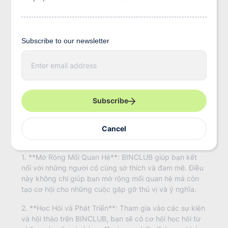
nơi để chia sẻ ý tưởng, học hỏi và phát triển bản thân.
### BINCLUB Là Gì?
Subscribe to our newsletter
BINCLUB là một nền tảng trực tuyến, nơi mọi người có
E
thể tham gia vào các hoạt động, sự kiện, và hội thảo
n
để giao lưu, học hỏi và phát triển kỹ năng. Với giao diện
t
thân thiện và dễ sử dụng, BINCLUB mang đến trải
e
nghiệm thú vị cho người dùng. Tại đây, bạn có thể tìm
r
y
thấy những người có chung sở thích, tham gia vào các
Subscribe
o
hoạt động nhóm, hoặc đơn giản là học hỏi từ những
u
chuyên gia trong lĩnh vực mà bạn quan tâm.
r
Cancel
e
### Tại Sao Nên Tham Gia BINCLUB?
m
a
1. **Mở Rộng Mối Quan Hệ**: BINCLUB giúp bạn kết
i
l
nối với những người có cùng sở thích và đam mê. Điều
này không chỉ giúp bạn mở rộng mối quan hệ mà còn
tạo cơ hội cho những cuộc gặp gỡ thú vị và ý nghĩa.
2. **Học Hỏi và Phát Triển**: Tham gia vào các sự kiện
và hội thảo trên BINCLUB, bạn sẽ có cơ hội học hỏi từ