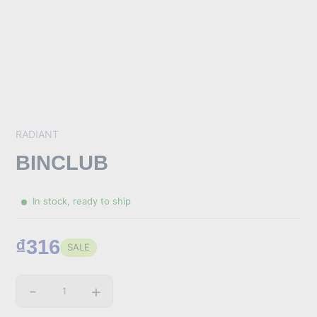
RADIANT
BINCLUB
In stock, ready to ship
₫316
SALE
Sale
price
-
+
Quantity