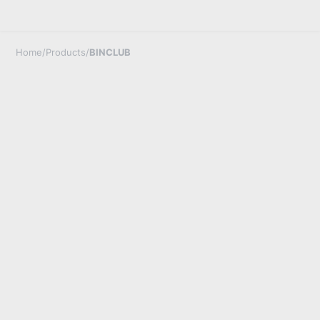
Home
/
Products
/
BINCLUB