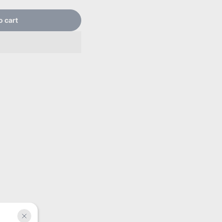
dd to cart