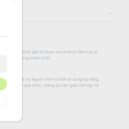
những hình thức giải trí được ưa chuộng hiện nay là
uy tín? Hãy cùng khám phá!
 thưởng giá trị. Người chơi có thể sử dụng kỹ năng,
ặc các phần quà khác, mang lại cảm giác hồi hộp và
sẽ đảm bảo: