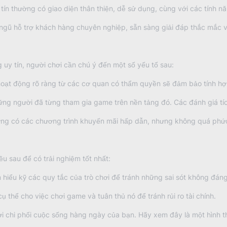
tín thường có giao diện thân thiện, dễ sử dụng, cùng với các tính n
 ngũ hỗ trợ khách hàng chuyên nghiệp, sẵn sàng giải đáp thắc mắc và
uy tín, người chơi cần chú ý đến một số yếu tố sau:
oạt động rõ ràng từ các cơ quan có thẩm quyền sẽ đảm bảo tính hợ
hững người đã từng tham gia game trên nền tảng đó. Các đánh giá tíc
ường có các chương trình khuyến mãi hấp dẫn, nhưng không quá phức
u sau để có trải nghiệm tốt nhất:
 hiểu kỹ các quy tắc của trò chơi để tránh những sai sót không đáng
 thể cho việc chơi game và tuân thủ nó để tránh rủi ro tài chính.
i chi phối cuộc sống hàng ngày của bạn. Hãy xem đây là một hình thứ