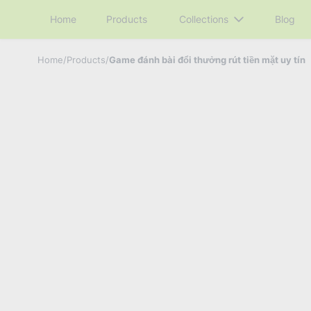
Home
Products
Collections
Blog
Home
/
Products
/
Game đánh bài đổi thưởng rút tiền mặt uy tín