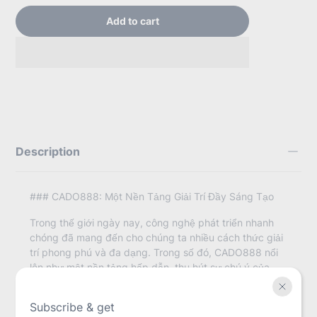
Add to cart
Description
### CADO888: Một Nền Tảng Giải Trí Đầy Sáng Tạo
Trong thế giới ngày nay, công nghệ phát triển nhanh
chóng đã mang đến cho chúng ta nhiều cách thức giải
trí phong phú và đa dạng. Trong số đó, CADO888 nổi
lên như một nền tảng hấp dẫn, thu hút sự chú ý của
nhiều người yêu thích trò chơi và giải trí trực tuyến.
Hãy cùng khám phá những điều thú vị về CADO888
Subscribe & get
qua bài viết dưới đây.