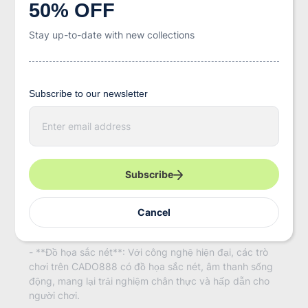
50% OFF
#### 1. CADO888 là gì?
Stay up-to-date with new collections
CADO888 là một nền tảng giải trí trực tuyến, nơi người
dùng có thể tham gia vào nhiều loại trò chơi thú vị. Từ
game trí tuệ đến game hành động, CADO888 cung cấp
một kho tàng giải trí đa dạng, phù hợp với nhiều lứa
Subscribe to our newsletter
tuổi và sở thích khác nhau. Đây không chỉ là nơi để thư
E
giãn mà còn là không gian để kết nối và giao lưu với
n
những người có chung sở thích.
t
e
#### 2. Đặc điểm nổi bật của CADO888
r
y
Subscribe
o
- **Giao diện thân thiện**: CADO888 được thiết kế với
u
giao diện thân thiện, dễ sử dụng. Người dùng có thể
r
Cancel
dễ dàng tìm kiếm và tham gia vào các trò chơi chỉ với
e
vài cú nhấp chuột.
m
a
i
- **Đồ họa sắc nét**: Với công nghệ hiện đại, các trò
l
chơi trên CADO888 có đồ họa sắc nét, âm thanh sống
động, mang lại trải nghiệm chân thực và hấp dẫn cho
người chơi.