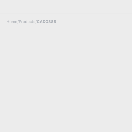
Home
/
Products
/
CADO888