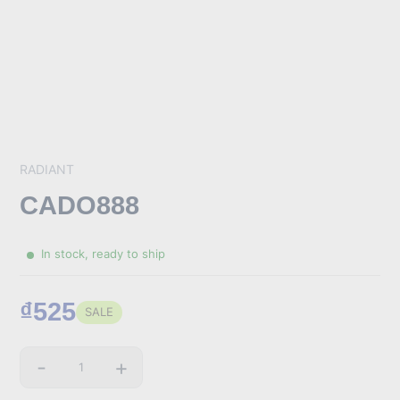
RADIANT
CADO888
In stock, ready to ship
₫525
SALE
Sale
price
-
+
Quantity