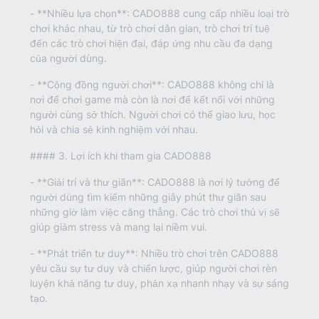
- **Nhiều lựa chọn**: CADO888 cung cấp nhiều loại trò
chơi khác nhau, từ trò chơi dân gian, trò chơi trí tuệ
đến các trò chơi hiện đại, đáp ứng nhu cầu đa dạng
của người dùng.
- **Cộng đồng người chơi**: CADO888 không chỉ là
nơi để chơi game mà còn là nơi để kết nối với những
người cùng sở thích. Người chơi có thể giao lưu, học
hỏi và chia sẻ kinh nghiệm với nhau.
#### 3. Lợi ích khi tham gia CADO888
- **Giải trí và thư giãn**: CADO888 là nơi lý tưởng để
người dùng tìm kiếm những giây phút thư giãn sau
những giờ làm việc căng thẳng. Các trò chơi thú vị sẽ
giúp giảm stress và mang lại niềm vui.
- **Phát triển tư duy**: Nhiều trò chơi trên CADO888
yêu cầu sự tư duy và chiến lược, giúp người chơi rèn
luyện khả năng tư duy, phản xạ nhanh nhạy và sự sáng
tạo.