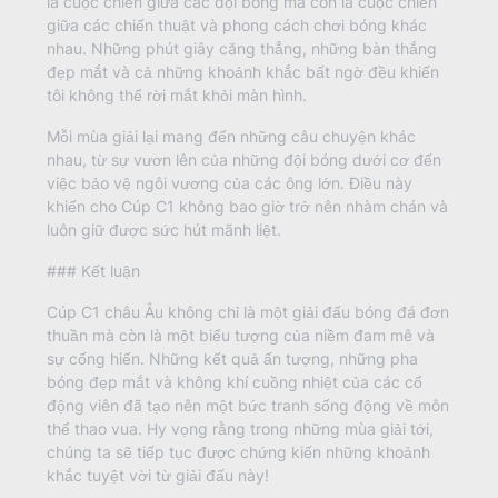
là cuộc chiến giữa các đội bóng mà còn là cuộc chiến
giữa các chiến thuật và phong cách chơi bóng khác
nhau. Những phút giây căng thẳng, những bàn thắng
đẹp mắt và cả những khoảnh khắc bất ngờ đều khiến
tôi không thể rời mắt khỏi màn hình.
Mỗi mùa giải lại mang đến những câu chuyện khác
nhau, từ sự vươn lên của những đội bóng dưới cơ đến
việc bảo vệ ngôi vương của các ông lớn. Điều này
khiến cho Cúp C1 không bao giờ trở nên nhàm chán và
luôn giữ được sức hút mãnh liệt.
### Kết luận
Cúp C1 châu Âu không chỉ là một giải đấu bóng đá đơn
thuần mà còn là một biểu tượng của niềm đam mê và
sự cống hiến. Những kết quả ấn tượng, những pha
bóng đẹp mắt và không khí cuồng nhiệt của các cổ
động viên đã tạo nên một bức tranh sống động về môn
thể thao vua. Hy vọng rằng trong những mùa giải tới,
chúng ta sẽ tiếp tục được chứng kiến những khoảnh
khắc tuyệt vời từ giải đấu này!