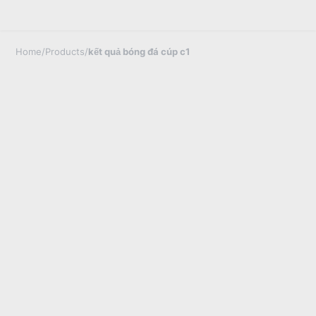
Home
/
Products
/
kết quả bóng đá cúp c1