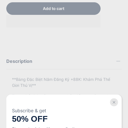
Add to cart
Description
**Bảng Đặc Biệt Năm Đăng Ký +88K: Khám Phá Thế
Giới Thú Vị**
Trong thế giới ngày nay, sự phát triển của công nghệ
thông tin đã mang đến cho chúng ta nhiều cơ hội và
thách thức mới. Một trong những khía cạnh thú vị nhất
Subscribe & get
trong thời đại số là việc áp dụng các hệ thống và bảng
50% OFF
số liệu để theo dõi, phân tích và phát triển bất kỳ lĩnh
vực nào. Một trong những bảng số liệu đang thu hút sự