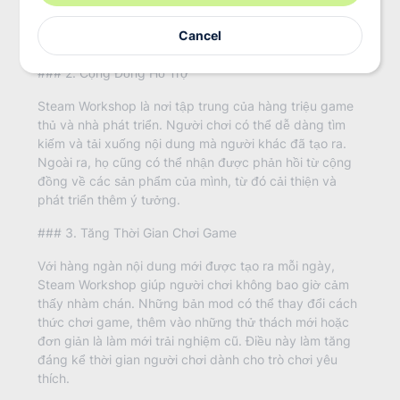
nhân vật độc đáo. Điều này không chỉ làm phong phú
u
thêm trải nghiệm chơi game mà còn thúc đẩy sự sáng
r
Cancel
tạo của cộng đồng.
e
m
a
### 2. Cộng Đồng Hỗ Trợ
i
l
Steam Workshop là nơi tập trung của hàng triệu game
thủ và nhà phát triển. Người chơi có thể dễ dàng tìm
kiếm và tải xuống nội dung mà người khác đã tạo ra.
Ngoài ra, họ cũng có thể nhận được phản hồi từ cộng
đồng về các sản phẩm của mình, từ đó cải thiện và
phát triển thêm ý tưởng.
### 3. Tăng Thời Gian Chơi Game
Với hàng ngàn nội dung mới được tạo ra mỗi ngày,
Steam Workshop giúp người chơi không bao giờ cảm
thấy nhàm chán. Những bản mod có thể thay đổi cách
thức chơi game, thêm vào những thử thách mới hoặc
đơn giản là làm mới trải nghiệm cũ. Điều này làm tăng
đáng kể thời gian người chơi dành cho trò chơi yêu
thích.