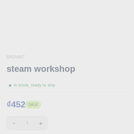
RADIANT
steam workshop
In stock, ready to ship
₫452
SALE
Sale
price
-
+
Quantity