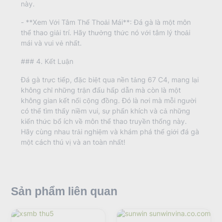
này.
- **Xem Với Tâm Thế Thoải Mái**: Đá gà là một môn
thể thao giải trí. Hãy thưởng thức nó với tâm lý thoải
mái và vui vẻ nhất.
### 4. Kết Luận
Đá gà trực tiếp, đặc biệt qua nền tảng 67 C4, mang lại
không chỉ những trận đấu hấp dẫn mà còn là một
không gian kết nối cộng đồng. Đó là nơi mà mỗi người
có thể tìm thấy niềm vui, sự phấn khích và cả những
kiến thức bổ ích về môn thể thao truyền thống này.
Hãy cùng nhau trải nghiệm và khám phá thế giới đá gà
một cách thú vị và an toàn nhất!
Sản phẩm liên quan