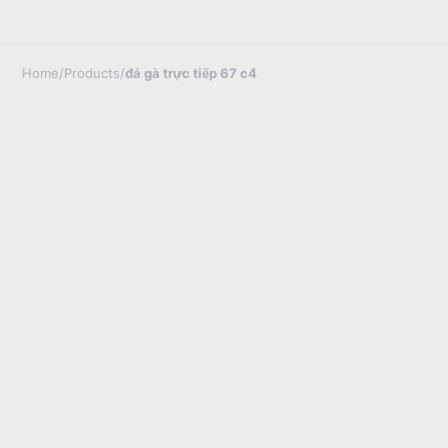
Home
/
Products
/
đá gà trực tiếp 67 c4