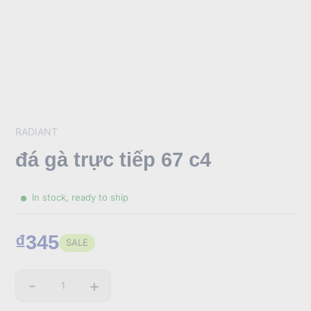
RADIANT
đá gà trực tiếp 67 c4
In stock, ready to ship
₫345
SALE
Sale
price
-
+
Quantity