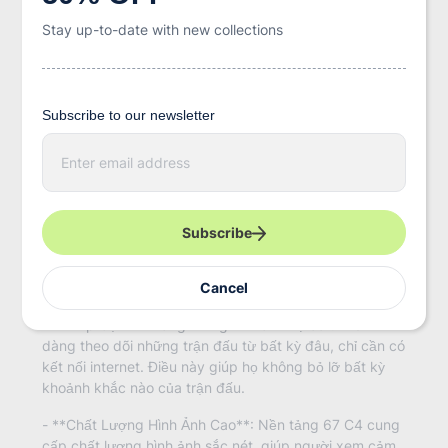
Stay up-to-date with new collections
### 1. Đá Gà Trực Tiếp Là Gì?
Đá gà là một môn thể thao truyền thống có nguồn gốc
từ nhiều quốc gia, trong đó có Việt Nam. Môn thể thao
này không chỉ đơn thuần là một cuộc thi giữa những
Subscribe to our newsletter
chú gà mà còn mang theo nhiều giá trị văn hóa, xã hội.
E
Đá gà trực tiếp cho phép người xem theo dõi các trận
n
đấu ngay khi chúng diễn ra, mang lại cảm giác hồi hộp
t
e
và phấn khích.
r
y
### 2. Lợi Ích Của Việc Xem Đá Gà Trực Tiếp
Subscribe
o
u
Xem đá gà trực tiếp qua các nền tảng như 67 C4 mang
r
Cancel
lại nhiều lợi ích đáng kể:
e
m
- **Tiếp Cận Dễ Dàng**: Người hâm mộ có thể dễ
a
i
dàng theo dõi những trận đấu từ bất kỳ đâu, chỉ cần có
l
kết nối internet. Điều này giúp họ không bỏ lỡ bất kỳ
khoảnh khắc nào của trận đấu.
- **Chất Lượng Hình Ảnh Cao**: Nền tảng 67 C4 cung
cấp chất lượng hình ảnh sắc nét, giúp người xem cảm