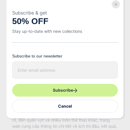
đồng yêu thích thể thao sôi động. Hãy cùng khám phá
những điểm nổi bật của Tylekeo88.com Bet168 qua bài
Subscribe & get
viết này.
50% OFF
### 1. Giao Diện Thân Thiện và Dễ Sử Dụng
Stay up-to-date with new collections
Một trong những yếu tố quan trọng để thu hút người
dùng là giao diện. Tylekeo88.com Bet168 sở hữu giao
diện hiện đại, dễ nhìn và rất dễ sử dụng. Người dùng
có thể tìm kiếm thông tin một cách nhanh chóng mà
Subscribe to our newsletter
không gặp khó khăn. Trang web được thiết kế với bố
E
cục rõ ràng, giúp người dùng dễ dàng tìm thấy các
n
t
mục như tin tức thể thao, phân tích trận đấu, và lịch thi
e
đấu.
r
y
Subscribe
### 2. Cung Cấp Thông Tin Thể Thao Đầy Đủ
o
u
Tylekeo88.com Bet168 không chỉ là nơi để theo dõi
r
Cancel
các trận đấu thể thao mà còn là nguồn thông tin phong
e
m
phú về các môn thể thao khác nhau. Từ bóng đá, bóng
a
rổ, đến quần vợt và nhiều môn thể thao khác, trang
i
web cung cấp thông tin chi tiết về lịch thi đấu, kết quả,
l