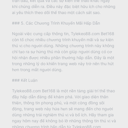
trận đấu, kết quả và các sự kiện thể thao khác ngay
khi chúng diễn ra. Điều này đặc biệt hữu ích cho những
ai yêu thích theo dõi thể thao một cách sát sao.
### 5. Các Chương Trình Khuyến Mãi Hấp Dẫn
Ngoài việc cung cấp thông tin, Tylekeo88.com Bet168
còn tổ chức nhiều chương trình khuyến mãi và sự kiện
thú vị cho người dùng. Những chương trình này không
chỉ tạo ra sự hứng thú mà còn giúp người dùng có cơ
hội nhận được nhiều phần thưởng hấp dẫn. Đây là một
trong những lý do khiến trang web này trở nên thu hút
hơn trong mắt người dùng.
### Kết Luận
Tylekeo88.com Bet168 là một nền tảng giải trí thể thao
đầy hấp dẫn đáng để khám phá. Với giao diện thân
thiện, thông tin phong phú, và một cộng đồng sôi
động, trang web này hứa hẹn sẽ mang đến cho người
dùng những trải nghiệm thú vị và bổ ích. Hãy tham gia
ngay hôm nay để không bỏ lỡ những thông tin thú vị và
những chương trình hấp dẫn từ Tylekeo88.com