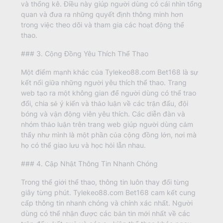
và thống kê. Điều này giúp người dùng có cái nhìn tổng
quan và đưa ra những quyết định thông minh hơn
trong việc theo dõi và tham gia các hoạt động thể
thao.
### 3. Cộng Đồng Yêu Thích Thể Thao
Một điểm mạnh khác của Tylekeo88.com Bet168 là sự
kết nối giữa những người yêu thích thể thao. Trang
web tạo ra một không gian để người dùng có thể trao
đổi, chia sẻ ý kiến và thảo luận về các trận đấu, đội
bóng và vận động viên yêu thích. Các diễn đàn và
nhóm thảo luận trên trang web giúp người dùng cảm
thấy như mình là một phần của cộng đồng lớn, nơi mà
họ có thể giao lưu và học hỏi lẫn nhau.
### 4. Cập Nhật Thông Tin Nhanh Chóng
Trong thế giới thể thao, thông tin luôn thay đổi từng
giây từng phút. Tylekeo88.com Bet168 cam kết cung
cấp thông tin nhanh chóng và chính xác nhất. Người
dùng có thể nhận được các bản tin mới nhất về các