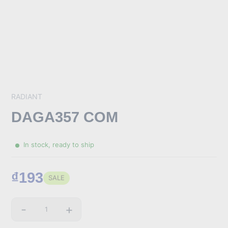
RADIANT
DAGA357 COM
In stock, ready to ship
₫193
SALE
Sale
price
-
+
Quantity