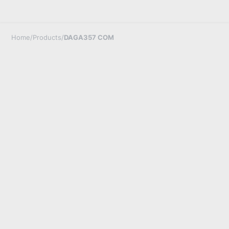
Home
/
Products
/
DAGA357 COM