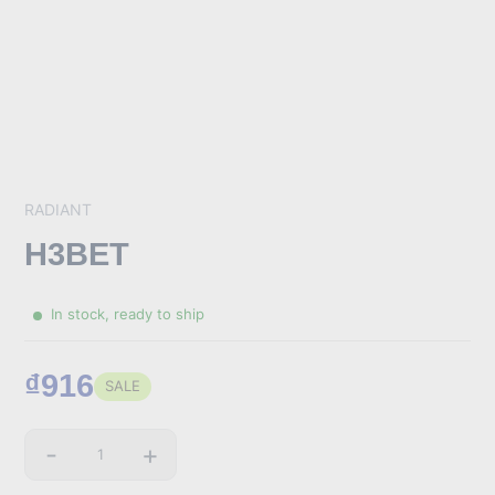
RADIANT
H3BET
In stock, ready to ship
₫916
SALE
Sale
price
-
+
Quantity