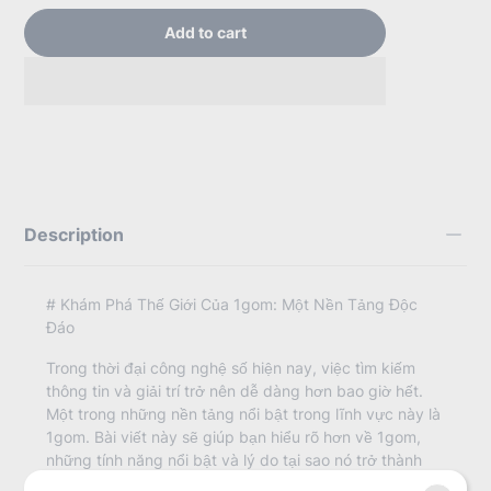
Add to cart
Description
# Khám Phá Thế Giới Của 1gom: Một Nền Tảng Độc
Đáo
Trong thời đại công nghệ số hiện nay, việc tìm kiếm
thông tin và giải trí trở nên dễ dàng hơn bao giờ hết.
Một trong những nền tảng nổi bật trong lĩnh vực này là
1gom. Bài viết này sẽ giúp bạn hiểu rõ hơn về 1gom,
những tính năng nổi bật và lý do tại sao nó trở thành
một trong những địa chỉ được yêu thích.