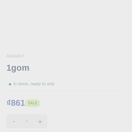
RADIANT
1gom
In stock, ready to ship
₫861
SALE
Sale
price
-
+
Quantity