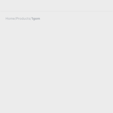
Home
/
Products
/
1gom