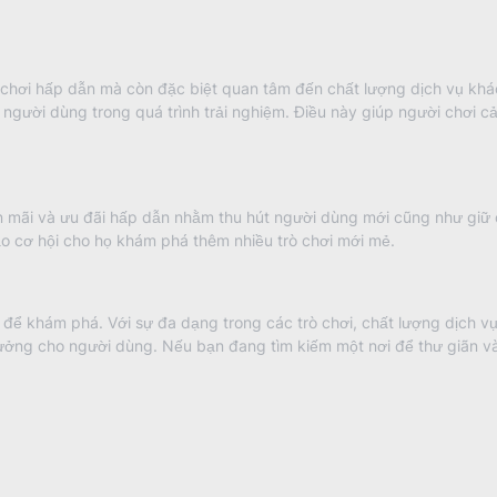
 chơi hấp dẫn mà còn đặc biệt quan tâm đến chất lượng dịch vụ kh
 người dùng trong quá trình trải nghiệm. Điều này giúp người chơi c
 mãi và ưu đãi hấp dẫn nhằm thu hút người dùng mới cũng như giữ 
tạo cơ hội cho họ khám phá thêm nhiều trò chơi mới mẻ.
g để khám phá. Với sự đa dạng trong các trò chơi, chất lượng dịch 
tưởng cho người dùng. Nếu bạn đang tìm kiếm một nơi để thư giãn và 