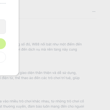
dễ dàng. Trong số đó, W88 nổi bật như một điểm đến
ừ các trò chơi đến dịch vụ mà nền tảng này cung
ốt nhất. Với giao diện thân thiện và dễ sử dụng,
iện tử, thể thao ảo đến các trò chơi trí tuệ, giúp
a vào nhiều trò chơi khác nhau, từ những trò chơi cổ
nhật thường xuyên, đảm bảo luôn mang đến cho người