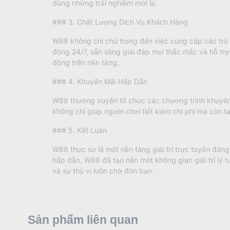
dùng những trải nghiệm mới lạ.
### 3. Chất Lượng Dịch Vụ Khách Hàng
W88 không chỉ chú trọng đến việc cung cấp các trò
động 24/7, sẵn sàng giải đáp mọi thắc mắc và hỗ trợ
động trên nền tảng.
### 4. Khuyến Mãi Hấp Dẫn
W88 thường xuyên tổ chức các chương trình khuyến
không chỉ giúp người chơi tiết kiệm chi phí mà còn 
### 5. Kết Luận
W88 thực sự là một nền tảng giải trí trực tuyến đán
hấp dẫn, W88 đã tạo nên một không gian giải trí lý 
và sự thú vị luôn chờ đón bạn.
Sản phẩm liên quan