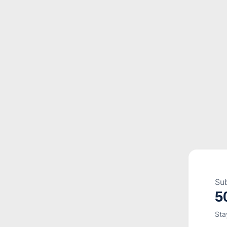
Sub
5
Sta